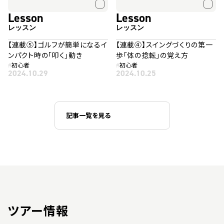
Lesson
Lesson
レッスン
レッスン
【連載⑤】ゴルフが簡単になるイ
【連載④】スイングづくりの第一
ンパクト時の「叩く」動き
歩「体の捻転」の覚え方
#
初心者
#
初心者
2024.10.29
2024.10.25
記事一覧を見る
ツアー情報