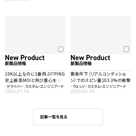
New Product
New Product
新製品情報
新製品情報
10K以上なのに1番飛ぶ!?PING
悪条件下（リアルコンディショ
史上最高MOIと飛び重心を融
ン）でのスピン量103.3%の衝撃
合した「G440 K」
#
ドライバー
#
カスタム・エンジニアード
#
ウェッジ
#
カスタム・エンジニアード
2026.01.14
2026.01.14
記事一覧を見る