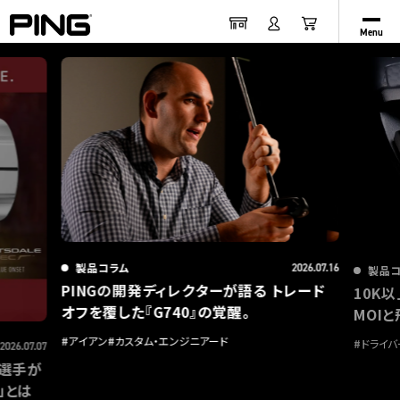
Menu
製品コラム
2026.07.16
製品
PINGの開発ディレクターが語る トレード
10K
オフを覆した『G740』の覚醒。
MOIと
#
アイアン
#
カスタム・エンジニアード
#
ドライバ
2026.07.07
ク選手が
」とは