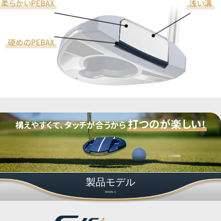
柔らかいPEBAX
浅い溝
硬めのPEBAX
打つのが楽しい!
構えやすくて、タッチが合うから
製品モデル
MODELS