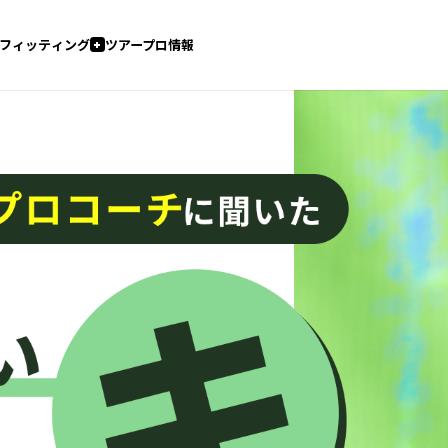
オンライン
直営店
会員システム
ショップ
報
フィッティングスタジオ（直営店）
認定フィッター在籍店
コンセプトショップ
G440 K
G440
G440 K HL
G440 HL
E 4（ドライバー）