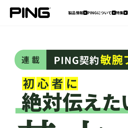
製品情報
PINGについて
特集
フィッティング
ツアープロ情報
3つの哲学
PINGジャーナル
フィッティングとは
ヒストリー
ツアー情報
私たちのこだわり
パターの誕生秘話
製品コラム
試打・フィッティングイベント情
フィッターブログ
お知らせ
イベント
製品情報一覧
PINGについて
特集
フィッティングTOP
ドライバー
ゆけゆけフィッティングキャラバン
フェアウェイウッド
ハイブリッド
アイアン
ウェッジ
パター
レディース
ジュニア
シャフト&グリップ
アクセサリー
アパレル
G L