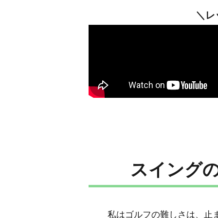
＼レ
スイング
私はゴルフの難しさは、止