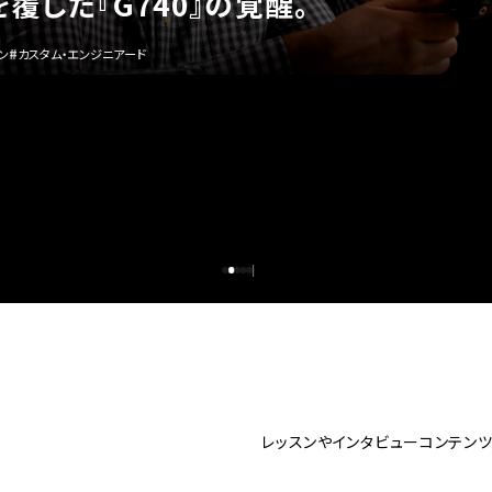
OIと飛び重心を融合した「G440 K」
バー
#
カスタム・エンジニアード
レッスンやインタビューコンテン