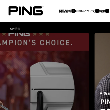
製品情報
PINGについて
特集
TOP
特集
2026.07.16
製
ィレクターが語る トレードオ
1