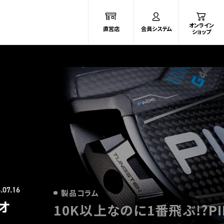
オンライン
直営店
会員システム
ショップ
製品コラム
悪条件下（リアルコンディシ
.01.14
量103.3%の衝撃