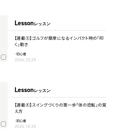
Lesson
レッスン
【連載⑤】ゴルフが簡単になるインパクト時の「叩
く」動き
#
初心者
2024.10.29
Lesson
レッスン
【連載④】スイングづくりの第一歩「体の捻転」の覚
え方
#
初心者
2024.10.25