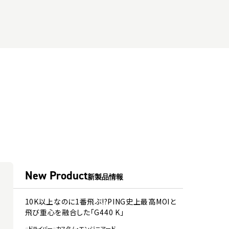
New Product
新製品情報
10K以上なのに1番飛ぶ!?PING史上最高MOIと
飛び重心を融合した「G440 K」
#
ドライバー
#
カスタム・エンジニアード