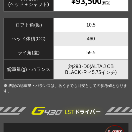
¥93,500
(税込)
(ヘッド＋シャフト)
ロフト角(度)
10.5
ヘッド体積(CC)
460
ライ角(度)
59.5
約293･D0(ALTA J CB
総重量(g)・バランス
BLACK･R･45.75インチ)
※ 表記の総重量・バランスは、あくまでも目安としての参考値となりま
す。
LST
ドライバー