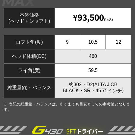
¥93,500
本体価格
(税込)
(ヘッド＋シャフト)
ロフト角(度)
9
10.5
12
ヘッド体積(CC)
460
ライ角(度)
59.5
約302・D2(ALTA J CB
総重量(g)・バランス
BLACK・SR・45.75インチ)
※ 表記の総重量・バランスは、あくまでも目安としての参考値となりま
す。
SFT
ドライバー