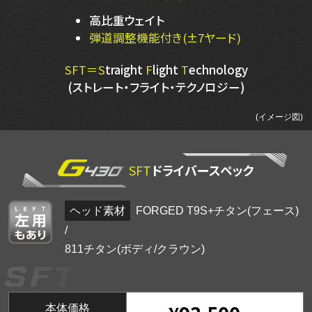
高比重ウェイト
弾道調整機能付き(±7ヤード)
SFT＝S
traight
F
light
T
echnology
(ストレート・フライト・テクノロジー)
(イメージ図)
SFT
ドライバースペック
ヘッド素材
FORGED T9S+チタン(フェース)
/
811チタン(ボディ/クラウン)
本体価格