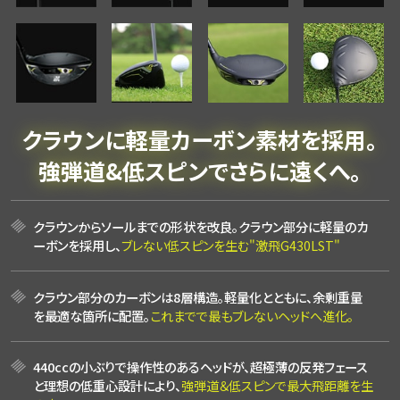
クラウンに軽量カーボン素材を採用。
強弾道&低スピンでさらに遠くへ。
クラウンからソールまでの形状を改良。クラウン部分に軽量のカ
ーボンを
採用し、
ブレない低スピンを生む"激飛G430LST"
クラウン部分のカーボンは8層構造。軽量化とともに、
余剰重量
を最適な箇所に配置。
これまでで最もブレないヘッドへ進化。
440ccの小ぶりで操作性のあるヘッドが、超極薄の反発フェース
と
理想の低重心設計により、
強弾道＆低スピンで最大飛距離を生