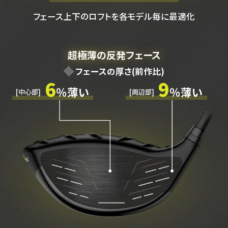
フェース上下のロフトを各モデル毎に最適化
超極薄の反発フェース
フェースの厚さ(前作比)
6
9
％薄い
％薄い
[中心部]
[周辺部]