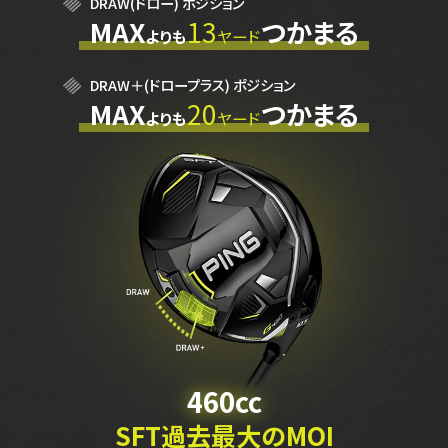
DRAW(ドロー) ポジション
MAX
13
つかまる
よりも
ヤード
DRAW＋(ドロープラス) ポジション
MAX
20
つかまる
よりも
ヤード
460cc
SFT過去最大のMOI