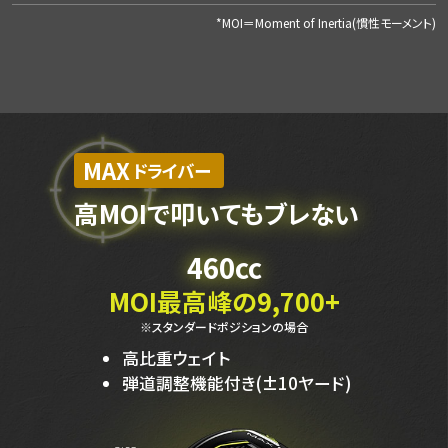
*MOI＝Moment of Inertia(慣性モーメント)
MAX
ドライバー
高MOIで叩いてもブレない
460cc
MOI最高峰の9,700+
※スタンダードポジションの場合
高比重ウェイト
弾道調整機能付き(±10ヤード)