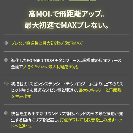
高MOI
で飛距離アップ。
*
最大初速でMAXブレない。
ブレない直進性と最大初速の"激飛MAX"
進化したFORGED T9S+チタンフェース。超極薄の反発フェース
全面で
大きくたわみ、最大初速を実現。
初搭載の「スピンシステンシー・テクノロジー」により、上下のミス
ヒット時でも最適なスピン量と弾道で、
最大のキャリーと飛距離
を生み出す。
快音を生み出す新サウンドリブ搭載。ヘッド内部の最も振動が発
生する
箇所にリブを配置し、
打点がブレても快音を生み出すヘッ
ドへと進化。