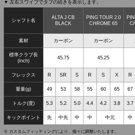
▼ 左右スワイプでタブの続きを表示します。
ALTA J CB
PING TOUR 2.0
PIN
シャフト名
BLACK
CHROME 65
C
素材
カーボン
カーボン
標準クラブ長
45.75
45.25
(inch)
フレックス
R
SR
S
R
S
X
R
重量(g)
49
53
58
55
60
65
67
トルク(度)
5.3
5.2
5.0
4.4
4.2
3.8
3.7
キックポイント
先
中先
中
中
中元
中
※ カスタムフィッティングにより、個々に調整いたします。