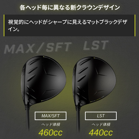
各ヘッド毎に異なる
新クラウンデザイン
視覚的にヘッドがシャープに見えるマットブラックデザ
イン。
MAX/SFT
LST
ヘッド体積
ヘッド体積
460cc
440cc