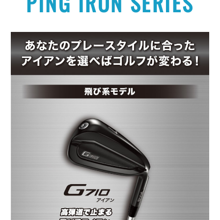
PING IRON SERIES
Archive
Concept Shop
過去製品アーカイブ
コンセプトショップ
Fitting
Event
フィッティング
試打・フィッティング
イベント情報
News
Rental Club
お知らせ
レンタルクラブサービス
Company
Recruit
会社概要
採用情報
FAQ
Contact
よくあるご質問
お問い合わせ
直営店
会員システム
オンラインショップ
PING.com〔グローバル〕
修理について
安全取り扱いマニュアル
模倣品に関する注意
プライバシーポリシー
利用規約
免責事項
Page Top