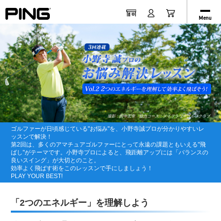
Menu
撮影：田中宏幸 協力コース：メイフラワーゴルフクラブ
ゴルファーが日頃感じている"お悩み"を、小野寺誠プロが分かりやすいレ
ッスンで解決！
第2回は、多くのアマチュアゴルファーにとって永遠の課題ともいえる"飛
ばし"がテーマです。
小野寺プロによると、飛距離アップには「バランスの
良いスイング」が大切とのこと。
効率よく飛ばす術をこのレッスンで手にしましょう！
PLAY YOUR BEST!
「2つのエネルギー」を理解しよう