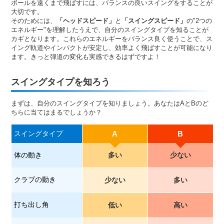
ボールを遠くまで飛ばすには、バランスの良いスイングをすることが
大切です。
そのためには、
「ヘッドスピード」
と
「スイングスピード」
の"2つの
エネルギー"を理解したうえで、自分のスイングタイプを知ることが
カギとなります。これらのエネルギーをバランス良く使うことで、ス
イング軌道やインパクトが安定し、効率よく飛ばすことが可能になり
ます。きっと弾道の変化も実感できるはずですよ！
スイングタイプを知ろう
まずは、自分のスイングタイプを知りましょう。あなたはAとBのど
ちらに当てはまるでしょうか？
スイングタイプ
A
B
体の動き
多い
少ない
クラブの動き
少ない
多い
打ち出し角
低い
高い