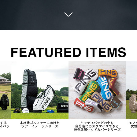
FEATURED ITEMS
徴する
本格派ゴルファーに向けた
キャディバッグの中を
モノ
ィバッ
ツアーイメージシリーズ
自分色にカスタマイズできる
女
10色展開ヘッドカバーシリーズ