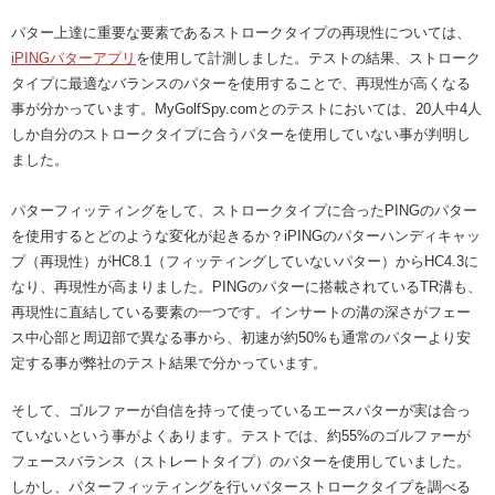
パター上達に重要な要素であるストロークタイプの再現性については、
iPINGパターアプリ
を使用して計測しました。テストの結果、ストローク
タイプに最適なバランスのパターを使用することで、再現性が高くなる
事が分かっています。MyGolfSpy.comとのテストにおいては、20人中4人
しか自分のストロークタイプに合うパターを使用していない事が判明し
ました。
パターフィッティングをして、ストロークタイプに合ったPINGのパター
を使用するとどのような変化が起きるか？iPINGのパターハンディキャッ
プ（再現性）がHC8.1（フィッティングしていないパター）からHC4.3に
なり、再現性が高まりました。PINGのパターに搭載されているTR溝も、
再現性に直結している要素の一つです。インサートの溝の深さがフェー
ス中心部と周辺部で異なる事から、初速が約50%も通常のパターより安
定する事が弊社のテスト結果で分かっています。
そして、ゴルファーが自信を持って使っているエースパターが実は合っ
ていないという事がよくあります。テストでは、約55%のゴルファーが
フェースバランス（ストレートタイプ）のパターを使用していました。
しかし、パターフィッティングを行いパターストロークタイプを調べる