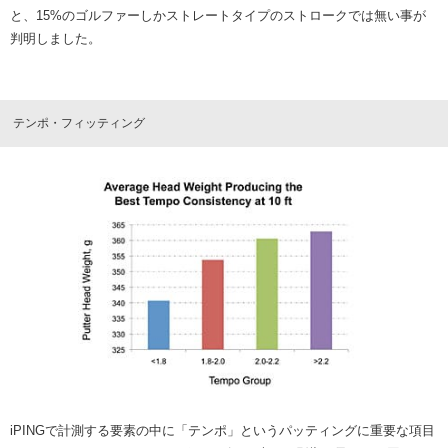
と、15%のゴルファーしかストレートタイプのストロークでは無い事が
判明しました。
テンポ・フィッティング
Home
Feature
トップページ
特集
Products
Philosophies
製品情報
3つの哲学
Catalog
Tour Pros
製品カタログ
ツアープロ情報
Archive
Concept Shop
過去製品アーカイブ
コンセプトショップ
Fitting
Event
フィッティング
試打・フィッティング
イベント情報
News
Rental Club
お知らせ
レンタルクラブサービス
Company
Recruit
会社概要
採用情報
FAQ
Contact
よくあるご質問
お問い合わせ
直営店
会員システム
iPINGで計測する要素の中に「テンポ」というパッティングに重要な項目