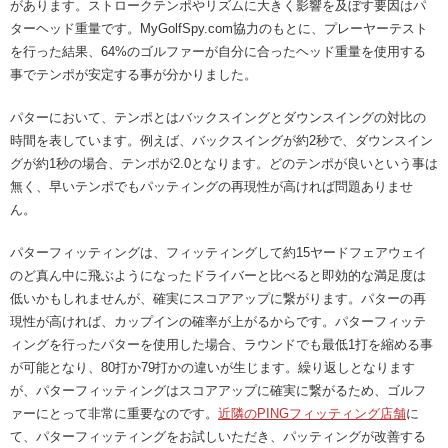
があります。ストロークテンポやリズムに大きく影響を及ぼす要因はパ
オンラインショップ
ターヘッド重量です。MyGolfSpy.com協力のもとに、プレーヤーテスト
PING.com〔グローバル〕
を行った結果、64%のゴルファーが自分に合ったヘッド重量を使用する
事でテンポが安定する事が分かりました。
パターにおいて、テンポとはバックスイングとダウンスイングの対比の
修理について
安全取り扱いマニュアル
模倣品に関する注意
時間を表しています。例えば、バックスイングが約2秒で、ダウンスイン
プライバシーポリシー
利用規約
免責事項
グが約1秒の場合、テンポが2.0となります。どのテンポが良いという事は
Page Top
無く、早いテンポでもパッティングの再現性が高ければ問題ありませ
ん。
パターフィッティングは、フィッティングして約15ヤードフェアウェイ
のど真ん中に飛ぶようになったドライバーと比べると即効的な満足度は
低いかもしれませんが、確実にスコアアップに繋がります。パターの再
©2026 PING. All Rights Reserved.
現性が高ければ、カップインの確率が上がるからです。パターフィッテ
ィングを行ったパターを使用した場合、ラウンドでも最低1打を縮める事
が可能となり、80打か79打かの違いが生じます。繰り返しとなります
が、パターフィッティングはスコアアップに確実に繋がるため、ゴルフ
ァーにとって非常に重要なのです。
近隣のPINGフィッティング店舗
に
て、パターフィッティングをお試しいただき、パッティングが改善する