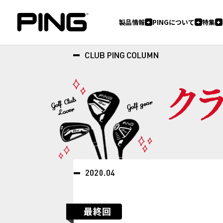
製品情報
PINGについて
特集
フィッティング
ツアープロ情報
3つの哲学
PINGジャーナル
フィッティングとは
ヒストリー
ツアー情報
私たちのこだわり
パターの誕生秘話
製品コラム
試打・フィッティングイベント情
フィッターブログ
お知らせ
イベント
製品情報一覧
PINGについて
特集
フィッティングTOP
ドライバー
ゆけゆけフィッティングキャラバン
フェアウェイウッド
ハイブリッド
アイアン
ウェッジ
パター
レディース
ジュニア
シャフト&グリップ
アクセサリー
アパレル
G L