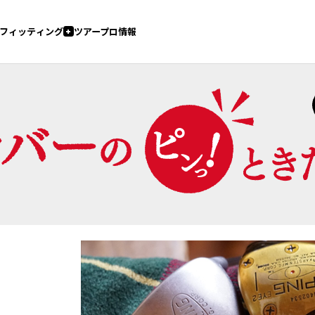
オンライン
直営店
会員システム
ショップ
報
フィッティングスタジオ（直営店）
認定フィッター在籍店
コンセプトショップ
G440 K
G440
G440 K HL
G440 HL
E 4（ドライバー）