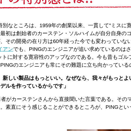
特別なところは、1959年の創業以来、一貫して"ミスに
。最初は創始者のカーステン・ソルハイムが自分自身の
、その開発の在り方は60年経った今でも変わっていな
イアン
でも、PINGのエンジニアが追い求めているのは
ットに対する寛容性のアップなのである。今も昔もゴルフ
PINGのエンジニアも常にその難題に立ち向かっている
が、新しい製品はもっといい。なぜなら、我々がもっと
モデルを作っているからです」
筆者がカーステンさんから直接聞いた言葉である。その
。素直にそう感じることができるところが、PINGと