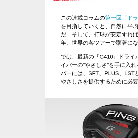
この連載コラムの
第一回「ド
を目指していくと、自然に平
だ。そして、打球が安定すればス
年、世界の各ツアーで顕著にな
では、最新の『G410』ドラ
イバーの"やさしさ"を手に入
バーには、SFT、PLUS、L
やさしさを提供するために必