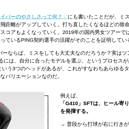
ライバーのやさしさって何？」
にも書いたことだが、ミ
均飛距離がアップしていく。打ち直したくなるほどの致
コアもよくなっていく。2019年の国内男女ツアーでは
っているPING契約選手の活躍がそのことを証明してい
イバーならば、ミスをしても大丈夫なのだろうか？実は
れるには、自分に合ったモデルを選ぶ、というプロセスが
STという3つのヘッドがあるが、これがすなわちあらゆ
要なバリエーションなのだ。
例えば、
「G410」SFTは、ヒール
を発揮する。
→ 普段から打球が右に行き