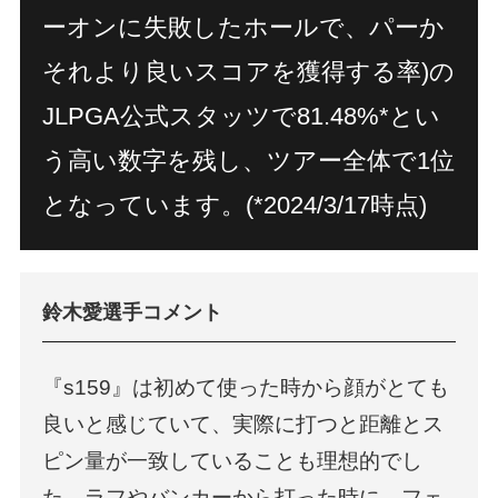
過去製品アーカイブ
コンセプトショップ
ーオンに失敗したホールで、パーか
Fitting
Event
フィッティング
試打・フィッティング
それより良いスコアを獲得する率)の
イベント情報
News
Rental Club
お知らせ
レンタルクラブサービス
Company
JLPGA公式スタッツで81.48%*とい
Recruit
会社概要
採用情報
FAQ
Contact
よくあるご質問
う高い数字を残し、ツアー全体で1位
お問い合わせ
直営店
となっています。(*2024/3/17時点)
会員システム
オンラインショップ
鈴木愛選手コメント
PING.com〔グローバル〕
『s159』は初めて使った時から顔がとても
修理について
安全取り扱いマニュアル
模倣品に関する注意
良いと感じていて、実際に打つと距離とス
プライバシーポリシー
利用規約
免責事項
Page Top
ピン量が一致していることも理想的でし
た。ラフやバンカーから打った時に、フェ