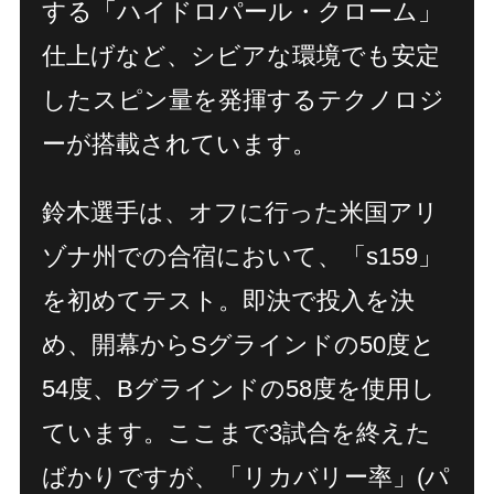
する「ハイドロパール・クローム」
仕上げなど、シビアな環境でも安定
したスピン量を発揮するテクノロジ
ーが搭載されています。
鈴木選手は、オフに行った米国アリ
ゾナ州での合宿において、「s159」
を初めてテスト。即決で投入を決
め、開幕からSグラインドの50度と
54度、Bグラインドの58度を使用し
Home
Feature
トップページ
特集
ています。ここまで3試合を終えた
Products
Philosophies
製品情報
3つの哲学
Catalog
Tour Pros
ばかりですが、「リカバリー率」(パ
製品カタログ
ツアープロ情報
Archive
Concept Shop