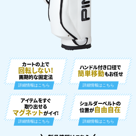
カートの上で
ハンドル付き口径で
回転しない!
簡単移動
もお任せ
画期的な固定法
詳細情報はこちら
詳細情報はこちら
アイテムをすぐ
ショルダーベルトの
取り出せる
自由自在
位置が
マグネット
がイイ!
詳細情報はこちら
詳細情報はこちら