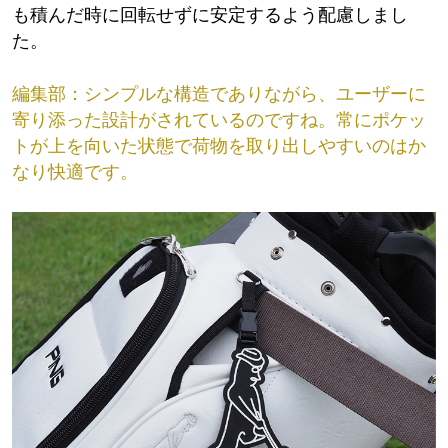
Catalog
Tour Pros
も積んだ時に回転せずに安定するよう配慮しまし
製品カタログ
ツアープロ情報
Archive
Concept Shop
た。
過去製品アーカイブ
コンセプトショップ
Fitting
Event
フィッティング
試打・フィッティング
編集部：
シンプルな構造でありながら、ユーザーに
イベント情報
News
Rental Club
お知らせ
寄り添った設計がされているのですね。常にポケッ
レンタルクラブサービス
Company
Recruit
会社概要
トが上を向いた状態で荷物を取り出しやすいのはか
採用情報
FAQ
Contact
よくあるご質問
なり快適です。
お問い合わせ
直営店
会員システム
オンラインショップ
PING.com〔グローバル〕
修理について
安全取り扱いマニュアル
模倣品に関する注意
プライバシーポリシー
利用規約
免責事項
Page Top