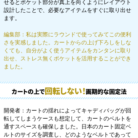
せるとポケット部分が真上を向くようにレイアウト
設計したことで、必要なアイテムをすぐに取り出せ
ます。
編集部：
私は実際にラウンドで使ってみてこの便利
さを実感しました。カートからの上げ下ろしをしな
くても、自分がよく使うアイテムをカンタンに取り
出せ、ストレス無くポケットを活用することができ
ました。
回転しない！
カートの上で
画期的な固定法
開発者：
カートの揺れによってキャディバッグが回
転してしまうケースも想定して、カートのベルトを
Home
Feature
通すスペースも確保しました。日本のカート固定ベ
トップページ
特集
Products
Philosophies
ルトのサイズを調査し、どのようなベルトであって
製品情報
3つの哲学