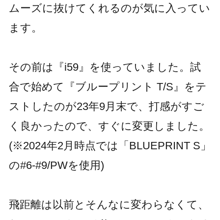
Rental Club
お知らせ
ムーズに抜けてくれるのが気に入ってい
レンタルクラブサービス
Company
Recruit
会社概要
採用情報
FAQ
ます。
Contact
よくあるご質問
お問い合わせ
直営店
その前は『i59』を使っていました。試
会員システム
オンラインショップ
合で始めて『ブループリント T/S』をテ
PING.com〔グローバル〕
ストしたのが23年9月末で、打感がすご
く良かったので、すぐに変更しました。
修理について
安全取り扱いマニュアル
模倣品に関する注意
(※2024年2月時点では「BLUEPRINT S」
プライバシーポリシー
利用規約
免責事項
の#6-#9/PWを使用)
Page Top
飛距離は以前とそんなに変わらなくて、