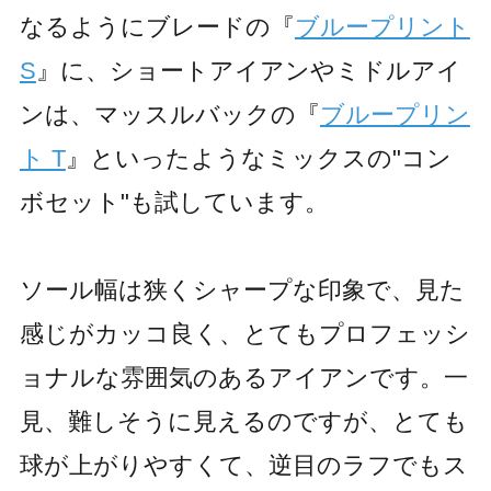
なるようにブレードの『
ブループリント
S
』に、ショートアイアンやミドルアイ
ンは、マッスルバックの『
ブループリン
ト T
』といったようなミックスの"コン
ボセット"も試しています。
ソール幅は狭くシャープな印象で、見た
Home
Feature
感じがカッコ良く、とてもプロフェッシ
トップページ
特集
Products
Philosophies
製品情報
3つの哲学
ョナルな雰囲気のあるアイアンです。一
Catalog
Tour Pros
製品カタログ
ツアープロ情報
Archive
Concept Shop
見、難しそうに見えるのですが、とても
過去製品アーカイブ
コンセプトショップ
Fitting
Event
球が上がりやすくて、逆目のラフでもス
フィッティング
試打・フィッティング
イベント情報
News