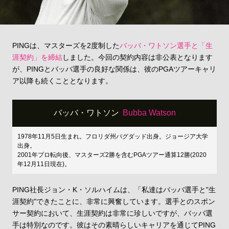
PINGは、マスターズを2度制した
バッバ・ワトソン選手と「生
涯契約」を締結
しました。今回の契約内容は非公表となります
が、PINGとバッバ選手の良好な関係は、彼のPGAツアーキャリ
ア以降も続くこととなります。
バッバ・ワトソン
Bubba Watson
1978年11月5日生まれ。フロリダ州バグダッド出身。ジョージア大学
出身。
2001年プロ転向後、マスターズ2勝を含むPGAツアー通算12勝(2020
年12月11日現在)。
PING社長ジョン・K・ソルハイムは、「私達はバッバ選手と"生
涯契約"できたことに、非常に興奮しています。選手とのスポン
サー契約において、生涯契約は非常に珍しいですが、バッバ選
手は特別なのです。彼はその素晴らしいキャリアを通じてPING