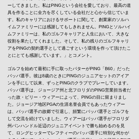
ーしてきました。私はPINGという会社を愛しており、最高の道
具を作ることに全力を尽くしている会社だと心から信じていま
す。私のキャリアにおけるサポートに関して、創業家のソルハ
イムファミリーには感謝してもしきれません。PINGとソルハイ
ムファミリーは、私のゴルフキャリアと人生において、大きな
役割を果たしてくれました。そして、私の残りのゴルフキャリ
アをPINGの契約選手として過ごすという環境を作って頂けたこ
とにとても感謝しています。」とコメント。
ゴルフを始めて最初に手に取ったパターがPING「B60」だった
バッバ選手。彼は8歳のときにPINGのジュニアセットのアイア
ンを手にして以来、ずっとPINGのクラブでプレーしています。
バッバ選手は、ジョージア州と北フロリダのPING営業担当者だ
った故・ビリー・ウィアーによって、PINGの目に留まりまし
た。ジョージア地区PGAの生涯名誉会員でもあったウィアー
は、バッバ選手の故郷で引退し、頻繁にバッバ選手とゴルフを
して交流を続けていました。ウィアーはバッバ選手がフロリダ
州パンハンドル近辺のジュニアイベントで勝ち始めるのを見
て、ロングヒッターでレフティーのバッバ選手に特別な何かが