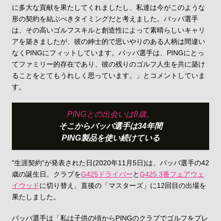
に多大な貢献を果たしてくれましたし、私達は今がこのような
形の契約を結ぶべきタイミングだと考えました。バッバ選手
は、その高いゴルフスキルと創造性によって素晴らしいキャリ
アを築きましたが、彼の紳士的で思いやりのある人柄は間違い
なくPINGにフィットしています。バッバ選手は、PINGにとっ
てファミリー的存在であり、彼の残りのゴルフ人生を共に築け
ることをとてもうれしく思っています。」とコメントしていま
す。
PINGとの出会いは8歳。
そこからバッバ選手は34年間
PING製品を使い続けている
"生涯契約"が発表された日(2020年11月5日)は、バッバ選手の42
歳の誕生日。クラブを
G425ドライバー
と
G425 3番フェアウェ
イウッド
に切り替え、直後の「マスターズ」に12回目の出場を
果たしました。
バッバ選手は「私は子供の頃からPINGのクラブでゴルフをプレ