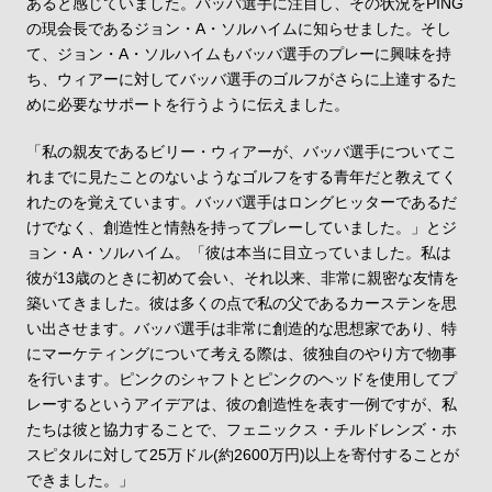
あると感じていました。バッバ選手に注目し、その状況をPING
の現会長であるジョン・A・ソルハイムに知らせました。そし
て、ジョン・A・ソルハイムもバッバ選手のプレーに興味を持
ち、ウィアーに対してバッバ選手のゴルフがさらに上達するた
めに必要なサポートを行うように伝えました。
「私の親友であるビリー・ウィアーが、バッバ選手についてこ
れまでに見たことのないようなゴルフをする青年だと教えてく
れたのを覚えています。バッバ選手はロングヒッターであるだ
Home
Feature
けでなく、創造性と情熱を持ってプレーしていました。」とジ
トップページ
特集
Products
Philosophies
ョン・A・ソルハイム。「彼は本当に目立っていました。私は
製品情報
3つの哲学
Catalog
Tour Pros
彼が13歳のときに初めて会い、それ以来、非常に親密な友情を
製品カタログ
ツアープロ情報
Archive
Concept Shop
築いてきました。彼は多くの点で私の父であるカーステンを思
過去製品アーカイブ
コンセプトショップ
い出させます。バッバ選手は非常に創造的な思想家であり、特
Fitting
Event
にマーケティングについて考える際は、彼独自のやり方で物事
フィッティング
試打・フィッティング
イベント情報
を行います。ピンクのシャフトとピンクのヘッドを使用してプ
News
Rental Club
お知らせ
レンタルクラブサービス
レーするというアイデアは、彼の創造性を表す一例ですが、私
Company
Recruit
会社概要
たちは彼と協力することで、フェニックス・チルドレンズ・ホ
採用情報
FAQ
Contact
よくあるご質問
スピタルに対して25万ドル(約2600万円)以上を寄付することが
お問い合わせ
できました。」
直営店