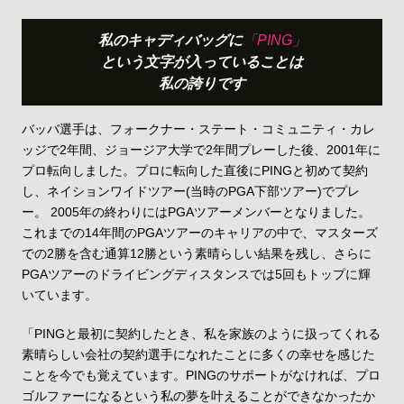
会員システム
私のキャディバッグに
「PING」
という文字が入っていることは
オンラインショップ
私の誇りです
PING.com〔グローバル〕
バッバ選手は、フォークナー・ステート・コミュニティ・カレ
ッジで2年間、ジョージア大学で2年間プレーした後、2001年に
修理について
安全取り扱いマニュアル
模倣品に関する注意
プロ転向しました。プロに転向した直後にPINGと初めて契約
プライバシーポリシー
利用規約
免責事項
し、ネイションワイドツアー(当時のPGA下部ツアー)でプレ
ー。 2005年の終わりにはPGAツアーメンバーとなりました。
Page Top
これまでの14年間のPGAツアーのキャリアの中で、マスターズ
での2勝を含む通算12勝という素晴らしい結果を残し、さらに
PGAツアーのドライビングディスタンスでは5回もトップに輝
いています。
©2026 PING. All Rights Reserved.
「PINGと最初に契約したとき、私を家族のように扱ってくれる
素晴らしい会社の契約選手になれたことに多くの幸せを感じた
ことを今でも覚えています。PINGのサポートがなければ、プロ
ゴルファーになるという私の夢を叶えることができなかったか