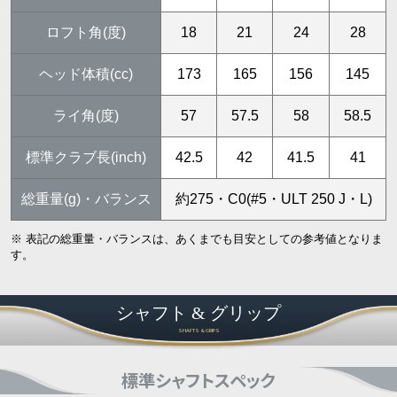
ロフト角(度)
18
21
24
28
ヘッド体積(cc)
173
165
156
145
ライ角(度)
57
57.5
58
58.5
標準クラブ長(inch)
42.5
42
41.5
41
総重量(g)・バランス
約275・C0(#5・ULT 250 J・L)
※ 表記の総重量・バランスは、あくまでも目安としての参考値となりま
す。
シャフト & グリップ
SHAFTS & GRIPS
標準シャフトスペック