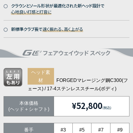
クラウンとソール形状が最適化された新ヘッド設計で
心地良い打感と打音に
新標準クラブ長で
速く振れる、高く上がる
フェアウェイウッド スペック
ヘッド素
材
FORGEDマレージング鋼C300(フ
ェース) / 17-4ステンレススチール(ボディ)
¥52,800
本体価格
(税込)
(ヘッド＋シャフト)
番手
#3
#5
#7
#9