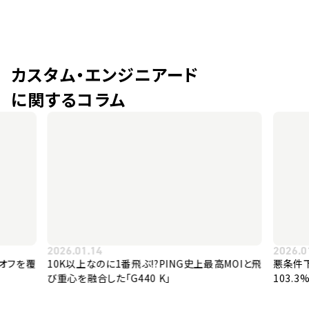
カスタム・エンジニアード
に関するコラム
2026.01.14
2026.0
MOIと飛
悪条件下（リアルコンディション）でのスピン量
中空の打
103.3%の衝撃