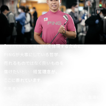
「PLAY YOUR BEST」を体現するために、
PINGが大事にしている哲学。
売れるものではなく良いものを
届けたいという
経営理念が、
ここに表れています。
創業者カーステン・ソルハイムは、「もっとゴルフが上手
くなりたい」と願うすべてのゴルファーのために、生涯に
わたって精力的な取り組みを続けてきました。