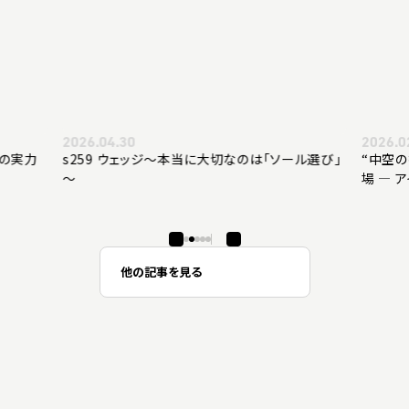
2026.02.13
2025.1
ル選び」
“中空の打感革命”飛び系ツアーアイアンi540登
【『純正
場 ― アイアンに求めたのは、飛距離と高さだった
準シャフト
―
他の記事を見る