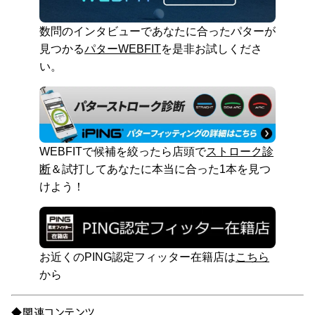
数問のインタビューであなたに合ったパターが
見つかる
パターWEBFIT
を是非お試しくださ
い。
WEBFITで候補を絞ったら店頭で
ストローク診
断
＆試打してあなたに本当に合った1本を見つ
けよう！
お近くのPING認定フィッター在籍店は
こちら
から
◆関連コンテンツ