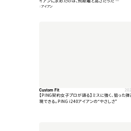
イアンに求めたのは、飛距離と高さだった ―
#
アイアン
Custom Fit
20
【PING契約女子プロが語る】ミスに強く、狙った
現できる。PING i240アイアンの“やさしさ”