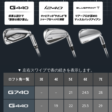
▼ 左右スワイプで表の続きを表示します。
ロフト角一覧
3I
4I
5I
6I
7I
－
－
21
24.5
28
－
19
22
25.5
29