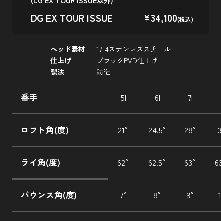
(DG EX TOUR ISSUE以外)
DG EX TOUR ISSUE
¥34,100
(税込)
ヘッド素材
17-4ステンレススチール
仕上げ
ブラックPVD仕上げ
製法
鋳造
番手
5I
6I
7I
ロフト角(度)
21°
24.5°
28°
ライ角(度)
62°
62.5°
63°
6
バウンス角(度)
7°
8°
9°