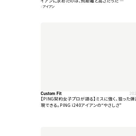
イアンに求めたのは、飛距離と高さだった ―
#
アイアン
Custom Fit
20
【PING契約女子プロが語る】ミスに強く、狙った
現できる。PING i240アイアンの“やさしさ”