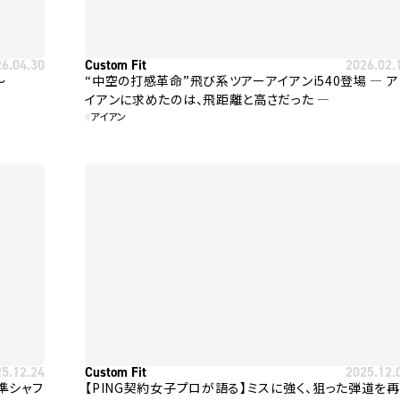
26.04.30
Custom Fit
2026.02.
～
“中空の打感革命”飛び系ツアーアイアンi540登場 ― ア
イアンに求めたのは、飛距離と高さだった ―
#
アイアン
25.12.24
Custom Fit
2025.12.
標準シャフ
【PING契約女子プロが語る】ミスに強く、狙った弾道を再