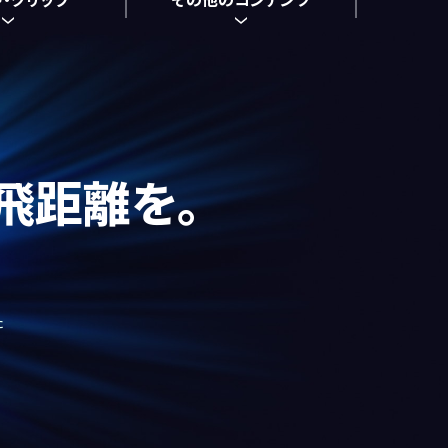
飛距離を。
た