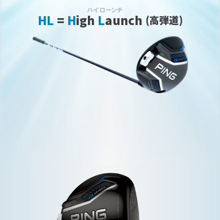
ハイ ローンチ
HL
=
H
igh
L
aunch
(高弾道)