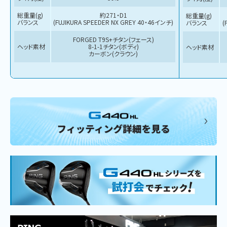
総重量(g)
約271・D1
総重量(g)
バランス
(FUJIKURA SPEEDER NX GREY 40・46インチ)
バランス
(
FORGED T9S+チタン(フェース)
ヘッド素材
8-1-1チタン(ボディ)
ヘッド素材
カーボン(クラウン)