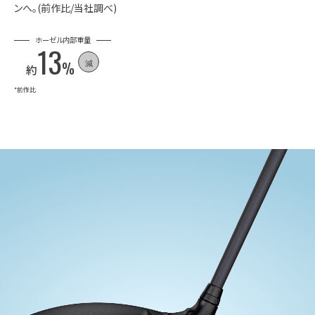
ンへ。
(前作比/当社調べ)
ホーゼル内部重量
13
減
%
約
*前作比