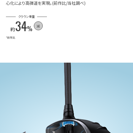
心化により高弾道を実現。(前作比/当社調べ)
クラウン重量
34
減
%
約
*前作比