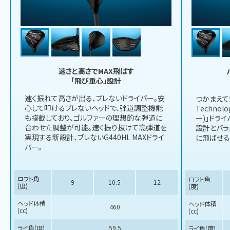
速さと高さでMAX飛ばす
「飛び重心」設計
速く振れて高さが出る、ブレないドライバー。安
つかまえて飛ば
心して叩けるブレないヘッドで、弾道調整機能
Techno
も搭載しており、ゴルファーの理想的な弾道に
ー)」ドラ
合わせた調整が可能。速く振り抜けて高弾道を
設計とバラ
実現する新設計、ブレないG440HL MAXドライ
に飛ばせる
バー。
ロフト角
ロフト角
9
10.5
12
(度)
(度)
ヘッド体積
ヘッド体積
460
(cc)
(cc)
ライ角(度)
59.5
ライ角(度)