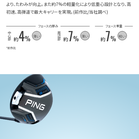
より、たわみが向上。また約7%の軽量化により低重心設計となり、高
初速、高弾道で最大キャリーを実現。(前作比/当社調べ)
フェースの厚み
フェース重量
4
7
7
中
周
薄い
薄い
軽い
心
辺
%
%
%
約
約
約
部
部
*前作比