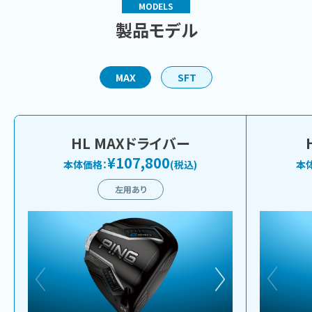
MODELS
製品モデル
MAX
SFT
HL MAXドライバー
¥107,800
本体価格：
(税込)
本
左用あり