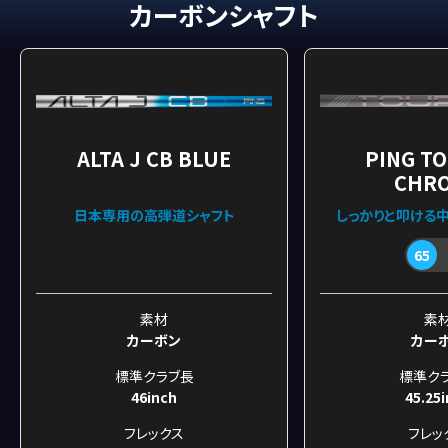
カーボンシャフト
ALTA J CB BLUE
PING TO
CHR
日本専用の高弾道シャフト
しっかりと叩ける
65
素材
素
カーボン
カー
標準クラブ長
標準ク
46inch
45.25
フレックス
フレッ