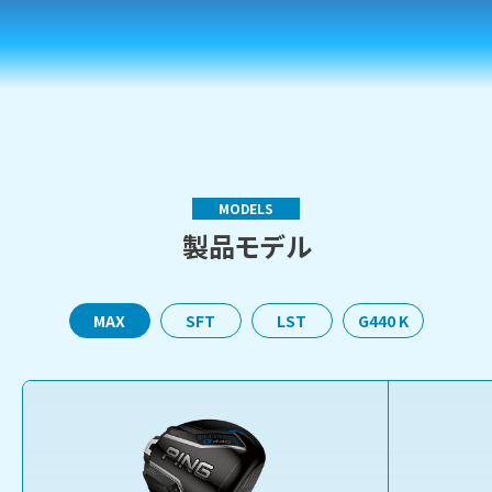
MODELS
製品モデル
MAX
SFT
LST
G440 K