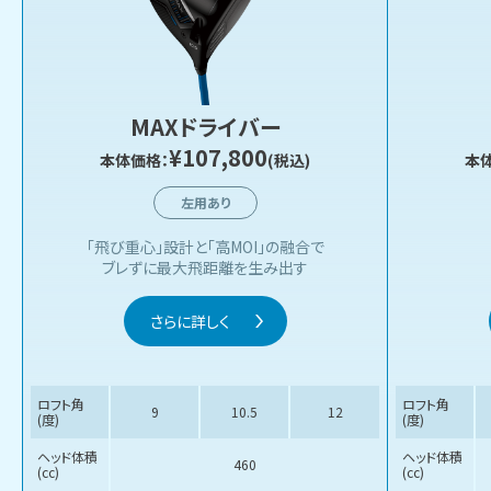
MAXドライバー
¥107,800
本体価格：
(税込)
本
左用あり
「飛び重心」設計と「高MOI」の融合で
ブレずに最大飛距離を生み出す
さらに詳しく
ロフト角
ロフト角
9
10.5
12
(度)
(度)
ヘッド体積
ヘッド体積
460
(cc)
(cc)