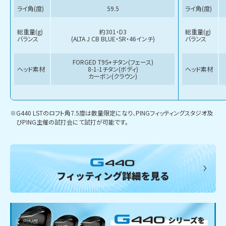
ライ角(度)
59.5
ライ角(度)
総重量(g)
約301・D3
総重量(g)
バランス
(ALTA J CB BLUE・SR・46インチ)
バランス
FORGED T9S+チタン(フェース)
ヘッド素材
8-1-1チタン(ボディ)
ヘッド素材
カーボン(クラウン)
※G440 LSTのロフト角7.5度は数量限定になり、PINGフィッティングスタジオ及
びPING主催の試打会にて試打が可能です。