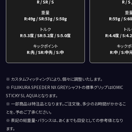
R / SR / S
R / S 
重量
重
R:49g / SR:53g / S:58g
R:55g / S:60
トルク
トル
R:5.3度 / SR:5.2度 / S:5.0度
R:4.4度 / S:4.
キックポイント
キックポ
R:先 / SR:中先 / S:中
R:中 / S:中
※ カスタムフィッティングにより、個々に調整いたします。
※ FUJIKURA SPEEDER NX GREYシャフトの標準グリップはIOMIC
STICKY SL AQUAとなります。
※ 一部商品は特注品となります。ご注文後、多少のお時間がかかるこ
とを、予めご了承ください。
※ 表記の総重量・バランスは、あくまでも目安としての参考値となり
ます。