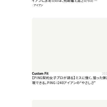
イアンに求めたのは、飛距離と高さだった ―
#
アイアン
Custom Fit
20
【PING契約女子プロが語る】ミスに強く、狙った
現できる。PING i240アイアンの“やさしさ”