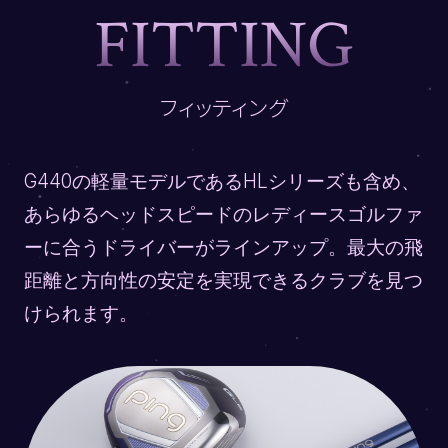
F
I
T
T
I
N
G
フィッティング
G440の軽量モデルであるHLシリーズも含め、
あらゆる
ヘッドスピードのレディースゴルファ
ーに合うドライバー
がラインアップ。最大の飛
距離と方向性の安定を実現でき
るクラブを見つ
けられます。