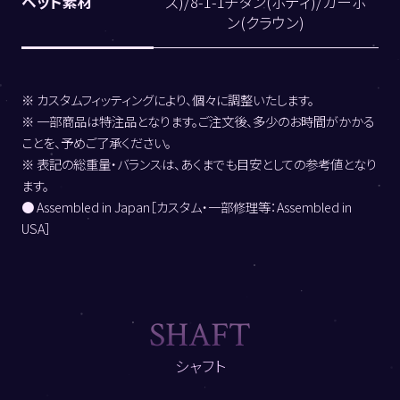
ヘッド素材
ス)/8-1-1チタン(ボディ)/カーボ
ン(クラウン)
※ カスタムフィッティングにより、個々に調整いたします。
※ 一部商品は特注品となります。ご注文後、多少のお時間がかかる
ことを、予めご了承ください。
※ 表記の総重量・バランスは、あくまでも目安としての参考値となり
ます。
● Assembled in Japan［カスタム・一部修理等：Assembled in
USA］
S
H
A
F
T
シャフト