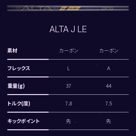
ALTA J LE
素材
カーボン
カーボン
フレックス
L
A
重量(g)
37
44
トルク(度)
7.8
7.5
キックポイント
先
先