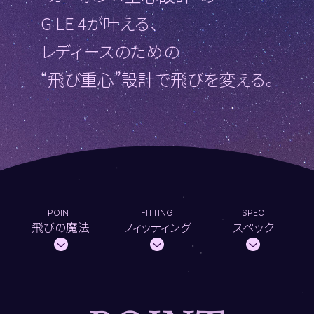
G LE 4が叶える、
レディースのための
“飛び重心”設計で飛びを変える。
POINT
FITTING
SPEC
飛びの魔法
フィッティング
スペック