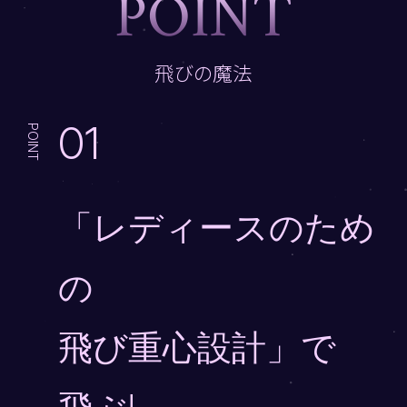
P
O
I
N
T
飛びの魔法
01
POINT
「レディースのため
の
飛び重心設計」で
飛ぶ!