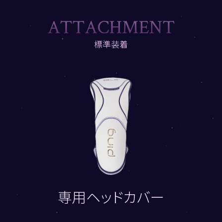
A
T
T
A
C
H
M
E
N
T
標準装着
専用ヘッドカバー