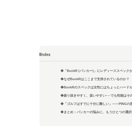
Index
◆「BunkR (バンカー)」にレディーススペック
◆なぜBunkRはここまで支持されているのか？
◆BunkRのスペックは女性にはちょっとハード
◆振り抜きやすく、扱いやすい──でも性能はそ
◆「ゴルフはすでに十分に難しい」――PINGの
◆まとめ：バンカーの悩みに、もうひとつの選択