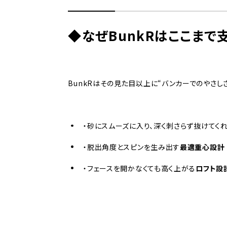
◆なぜBunkRはここまで
BunkRはその見た目以上に“バンカーでのやさし
・砂にスムーズに入り、深く刺さらず抜けてく
・脱出角度とスピンを生み出す
最適重心設計
・フェースを開かなくても高く上がる
ロフト設