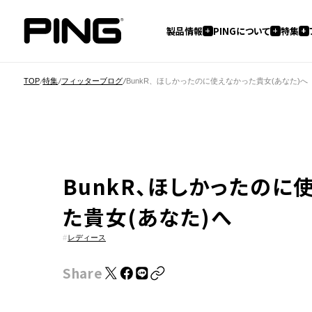
製品情報
PINGについて
特集
TOP
特集
フィッターブログ
BunkR、ほしかったのに使えなかった貴女(あなた)へ
BunkR、ほしかったのに
た貴女(あなた)へ
#
レディース
Share