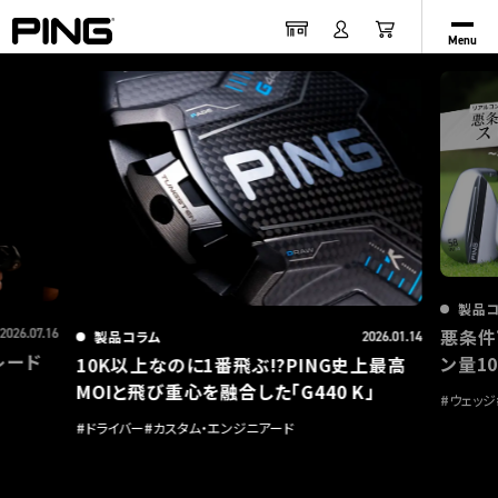
Menu
製品
悪条件
2026.07.16
製品コラム
2026.01.14
レード
ン量1
10K以上なのに1番飛ぶ!?PING史上最高
MOIと飛び重心を融合した「G440 K」
#
ウェッジ
#
ドライバー
#
カスタム・エンジニアード