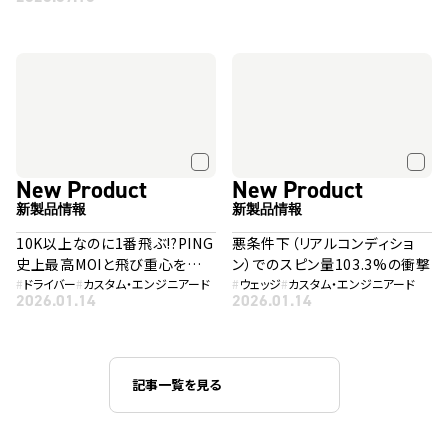
New Product
New Product
新製品情報
新製品情報
10K以上なのに1番飛ぶ!?PING
悪条件下（リアルコンディショ
史上最高MOIと飛び重心を融
ン）でのスピン量103.3%の衝撃
合した「G440 K」
#
ドライバー
#
カスタム・エンジニアード
#
ウェッジ
#
カスタム・エンジニアード
2026.01.14
2026.01.14
記事一覧を見る