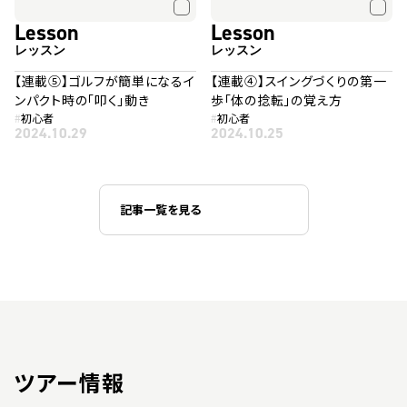
Lesson
Lesson
レッスン
レッスン
【連載⑤】ゴルフが簡単になるイ
【連載④】スイングづくりの第一
ンパクト時の「叩く」動き
歩「体の捻転」の覚え方
#
初心者
#
初心者
2024.10.29
2024.10.25
記事一覧を見る
ツアー情報