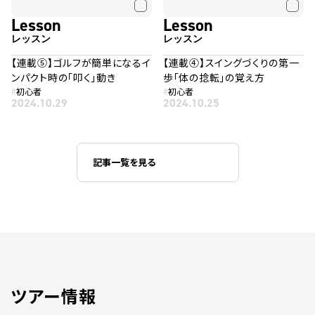
Lesson
Lesson
レッスン
レッスン
【連載⑤】ゴルフが簡単になるイ
【連載④】スイングづくりの第一
ンパクト時の「叩く」動き
歩「体の捻転」の覚え方
#
初心者
#
初心者
2024.10.29
2024.10.25
記事一覧を見る
ツアー情報