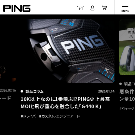
Menu
製品
悪条件
2026.07.16
製品コラム
2026.01.14
レード
ン量1
10K以上なのに1番飛ぶ!?PING史上最高
MOIと飛び重心を融合した「G440 K」
#
ウェッジ
#
ドライバー
#
カスタム・エンジニアード