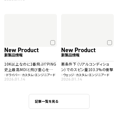
New Product
New Product
新製品情報
新製品情報
10K以上なのに1番飛ぶ!?PING
悪条件下（リアルコンディショ
史上最高MOIと飛び重心を融
ン）でのスピン量103.3%の衝撃
合した「G440 K」
#
ドライバー
#
カスタム・エンジニアード
#
ウェッジ
#
カスタム・エンジニアード
2026.01.14
2026.01.14
記事一覧を見る