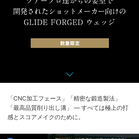
SCROLL
「CNC加工フェース」「精密な鍛造製法」
「最高品質削り出し溝」 ― すべては極上の打
感とスコアメイクのために。