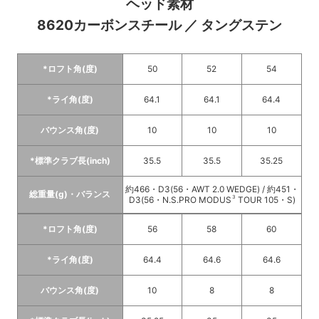
ヘッド素材
8620カーボンスチール ／ タングステン
*ロフト角(度)
50
52
54
*ライ角(度)
64.1
64.1
64.4
バウンス角(度)
10
10
10
*標準クラブ長(inch)
35.5
35.5
35.25
約466・D3(56・AWT 2.0 WEDGE) / 約451・
総重量(g)・バランス
3
D3(56・N.S.PRO MODUS
TOUR 105・S)
*ロフト角(度)
56
58
60
*ライ角(度)
64.4
64.6
64.6
バウンス角(度)
10
8
8