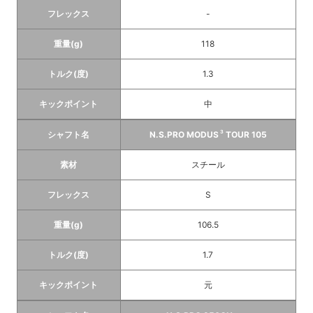
フレックス
-
重量(g)
118
トルク(度)
1.3
キックポイント
中
3
シャフト名
N.S.PRO MODUS
TOUR 105
素材
スチール
フレックス
S
重量(g)
106.5
トルク(度)
1.7
キックポイント
元