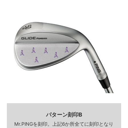
パターン刻印B
Mr.PINGを刻印。上記6か所全てに刻印となり