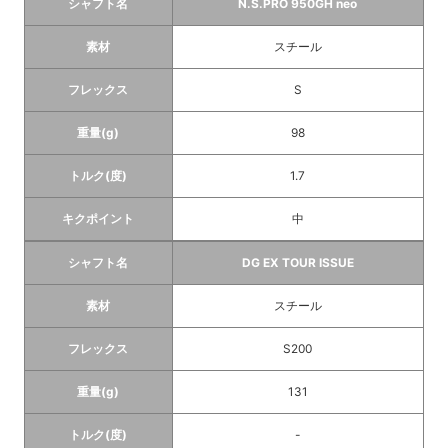
シャフト名
N.S.PRO 950GH neo
素材
スチール
フレックス
S
重量(g)
98
トルク(度)
1.7
キクポイント
中
シャフト名
DG EX TOUR ISSUE
素材
スチール
フレックス
S200
重量(g)
131
トルク(度)
-