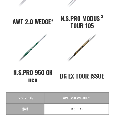
3
N.S.PRO MODUS
AWT 2.0 WEDGE*
TOUR 105
N.S.PRO 950 GH
DG EX TOUR ISSUE
neo
シャフト名
AWT 2.0 WEDGE*
素材
スチール