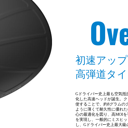
Ov
初速アップ
高弾道タイ
Gドライバー史上最も空気抵
化した高速ヘッドが誕生。ク
使することで、約8グラムの
ように薄くて耐久性に優れた
心の最適化を図り、高MOI
を実現し、一般的にミスヒッ
し、Gドライバー史上最大級