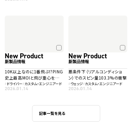
New Product
New Product
新製品情報
新製品情報
10K以上なのに1番飛ぶ!?PING
悪条件下（リアルコンディショ
史上最高MOIと飛び重心を融
ン）でのスピン量103.3%の衝撃
合した「G440 K」
#
ドライバー
#
カスタム・エンジニアード
#
ウェッジ
#
カスタム・エンジニアード
2026.01.14
2026.01.14
記事一覧を見る