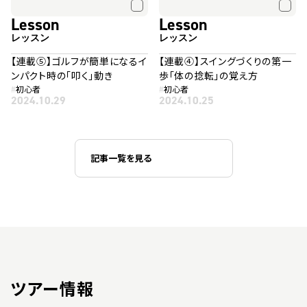
Lesson
Lesson
レッスン
レッスン
【連載⑤】ゴルフが簡単になるイ
【連載④】スイングづくりの第一
ンパクト時の「叩く」動き
歩「体の捻転」の覚え方
#
初心者
#
初心者
2024.10.29
2024.10.25
記事一覧を見る
ツアー情報