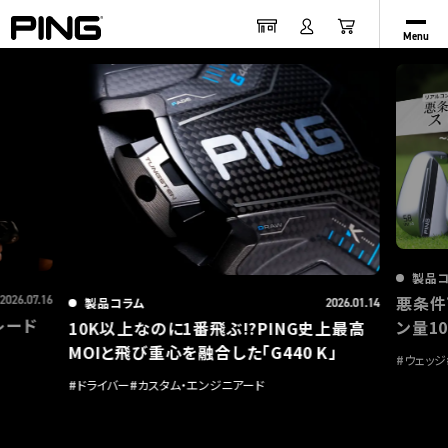
Menu
製品
悪条件
2026.07.16
製品コラム
2026.01.14
レード
ン量1
10K以上なのに1番飛ぶ!?PING史上最高
MOIと飛び重心を融合した「G440 K」
#
ウェッジ
#
ドライバー
#
カスタム・エンジニアード