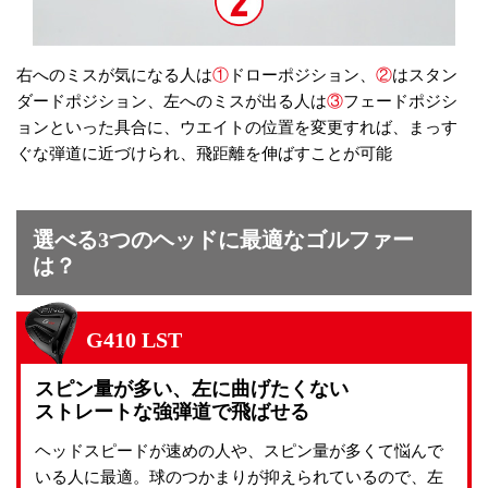
Home
Feature
トップページ
特集
右へのミスが気になる人は
①
ドローポジション、
②
はスタン
Products
Philosophies
製品情報
3つの哲学
ダードポジション、左へのミスが出る人は
③
フェードポジシ
Catalog
Tour Pros
製品カタログ
ツアープロ情報
Archive
Concept Shop
ョンといった具合に、ウエイトの位置を変更すれば、まっす
過去製品アーカイブ
コンセプトショップ
ぐな弾道に近づけられ、飛距離を伸ばすことが可能
Fitting
Event
フィッティング
試打・フィッティング
News
イベント情報
Rental Club
お知らせ
Company
レンタルクラブサービス
Recruit
会社概要
選べる3つのヘッドに最適なゴルファー
FAQ
採用情報
Contact
よくあるご質問
お問い合わせ
は？
直営店
会員システム
G410 LST
オンラインショップ
スピン量が多い、左に曲げたくない
ストレートな強弾道で飛ばせる
PING.com〔グローバル〕
ヘッドスピードが速めの人や、スピン量が多くて悩んで
いる人に最適。球のつかまりが抑えられているので、左
修理について
安全取り扱いマニュアル
模倣品に関する注意