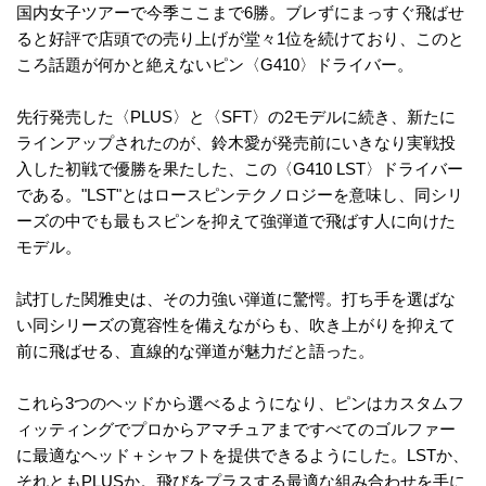
国内女子ツアーで今季ここまで6勝。ブレずにまっすぐ飛ばせ
ると好評で店頭での売り上げが堂々1位を続けており、このと
ころ話題が何かと絶えないピン〈G410〉ドライバー。
先行発売した〈PLUS〉と〈SFT〉の2モデルに続き、新たに
ラインアップされたのが、鈴木愛が発売前にいきなり実戦投
入した初戦で優勝を果たした、この〈G410 LST〉ドライバー
である。"LST"とはロースピンテクノロジーを意味し、同シリ
ーズの中でも最もスピンを抑えて強弾道で飛ばす人に向けた
モデル。
試打した関雅史は、その力強い弾道に驚愕。打ち手を選ばな
い同シリーズの寛容性を備えながらも、吹き上がりを抑えて
前に飛ばせる、直線的な弾道が魅力だと語った。
これら3つのヘッドから選べるようになり、ピンはカスタムフ
ィッティングでプロからアマチュアまですべてのゴルファー
に最適なヘッド＋シャフトを提供できるようにした。LSTか、
それともPLUSか。飛びをプラスする最適な組み合わせを手に