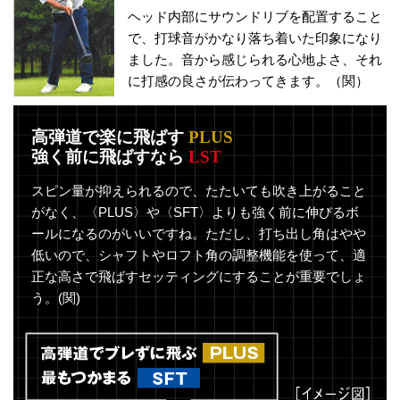
ヘッド内部にサウンドリブを配置すること
で、打球音がかなり落ち着いた印象になり
ました。音から感じられる心地よさ、それ
に打感の良さが伝わってきます。（関）
高弾道で楽に飛ばす
PLUS
強く前に飛ばすなら
LST
スピン量が抑えられるので、たたいても吹き上がること
がなく、〈PLUS〉や〈SFT〉よりも強く前に伸びるボ
ールになるのがいいですね。ただし、打ち出し角はやや
低いので、シャフトやロフト角の調整機能を使って、適
正な高さで飛ばすセッティングにすることが重要でしょ
う。(関)