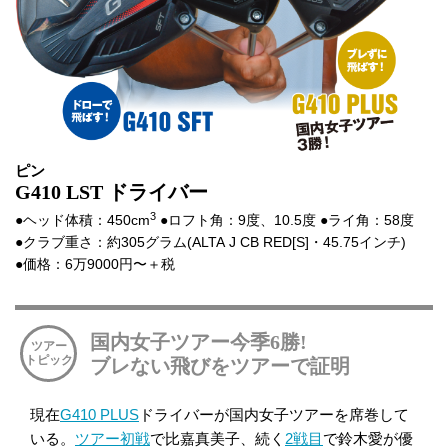
ピン
G410 LST ドライバー
3
●ヘッド体積：450cm
●ロフト角：9度、10.5度 ●ライ角：58度
●クラブ重さ：約305グラム(ALTA J CB RED[S]・45.75インチ)
●価格：6万9000円〜＋税
国内女子ツアー今季6勝!
ブレない飛びをツアーで証明
現在
G410 PLUS
ドライバーが国内女子ツアーを席巻して
いる。
ツアー初戦
で比嘉真美子、続く
2戦目
で鈴木愛が優