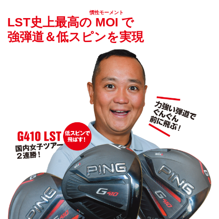
慣性モーメント
LST史上最高の
MOI
で
強弾道＆低スピンを実現