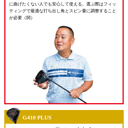
プライバシーポリシー
利用規約
免責事項
に曲げたくない人でも安心して使える。選ぶ際はフィッ
Page Top
ティングで最適な打ち出し角とスピン量に調整すること
が必要（関）
©2026 PING. All Rights Reserved.
G410 PLUS