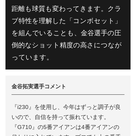
トップページ
特集
Products
Philosophies
距離も球質も変わってきます。クラ
製品情報
3つの哲学
Catalog
Tour Pros
製品カタログ
ツアープロ情報
ブ特性を理解した「コンボセット」
Archive
Concept Shop
過去製品アーカイブ
コンセプトショップ
を組んでいることも、金谷選手の圧
Fitting
Event
フィッティング
試打・フィッティング
イベント情報
News
倒的なショット精度の高さにつなが
Rental Club
お知らせ
レンタルクラブサービス
Company
Recruit
会社概要
っています。
採用情報
FAQ
Contact
よくあるご質問
お問い合わせ
直営店
会員システム
金谷拓実選手コメント
オンラインショップ
『i230』を使用し、今年はずっと調子が良
PING.com〔グローバル〕
いので、自信を持って振れています。
『G710』の5番アイアンは4番アイアンの
修理について
安全取り扱いマニュアル
模倣品に関する注意