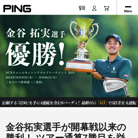
Menu
金谷拓実選手が開幕戦以来の
勝利！ ツアー通算7勝目を挙