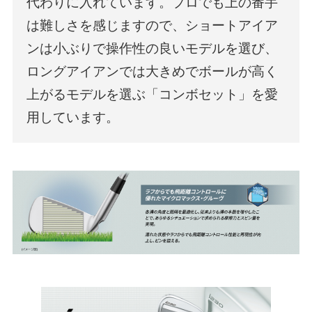
代わりに入れています。プロでも上の番手
プライバシーポリシー
利用規約
免責事項
Page Top
は難しさを感じますので、ショートアイア
ンは小ぶりで操作性の良いモデルを選び、
ロングアイアンでは大きめでボールが高く
上がるモデルを選ぶ「コンボセット」を愛
©2026 PING. All Rights Reserved.
用しています。