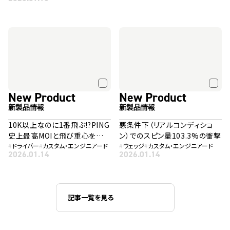
New Product
New Product
新製品情報
新製品情報
10K以上なのに1番飛ぶ!?PING
悪条件下（リアルコンディショ
史上最高MOIと飛び重心を融
ン）でのスピン量103.3%の衝撃
合した「G440 K」
#
ドライバー
#
カスタム・エンジニアード
#
ウェッジ
#
カスタム・エンジニアード
2026.01.14
2026.01.14
記事一覧を見る