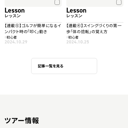
Lesson
Lesson
レッスン
レッスン
【連載⑤】ゴルフが簡単になるイ
【連載④】スイングづくりの第一
ンパクト時の「叩く」動き
歩「体の捻転」の覚え方
#
初心者
#
初心者
2024.10.29
2024.10.25
記事一覧を見る
ツアー情報