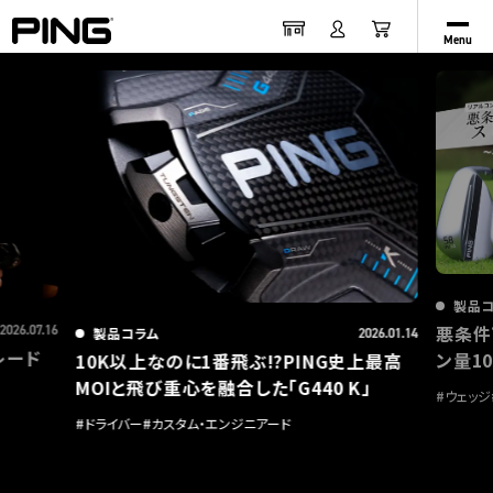
Menu
製品
悪条件
2026.07.16
製品コラム
2026.01.14
レード
ン量1
10K以上なのに1番飛ぶ!?PING史上最高
MOIと飛び重心を融合した「G440 K」
#
ウェッジ
#
ドライバー
#
カスタム・エンジニアード