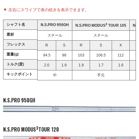
▼ 左右にスワイプで表の続きを表示できます。
シャフト名
3
N.S.PRO 950GH
N.S.PRO MODUS
TOUR 105
N.
素材
スチール
スチール
フレックス
R
S
R
S
X
重量(g)
94.5
98
103
106.5
112
トルク(度)
2.0
1.9
1.9
1.7
1.6
キックポイント
中
手元
N.S.PRO 950GH
3
N.S.PRO MODUS
TOUR 120