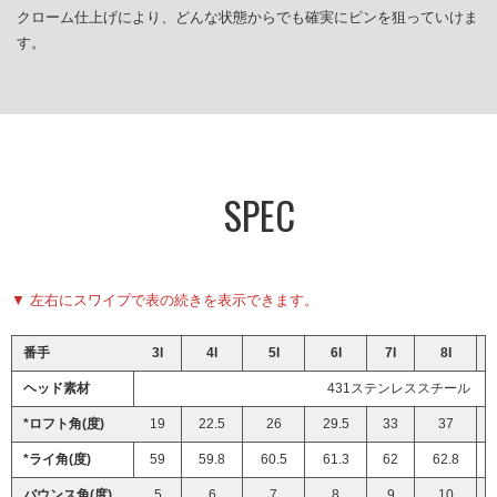
クローム仕上げにより、どんな状態からでも確実にピンを狙っていけま
す。
SPEC
▼ 左右にスワイプで表の続きを表示できます。
番手
3I
4I
5I
6I
7I
8I
ヘッド素材
431ステンレススチール
*ロフト角(度)
19
22.5
26
29.5
33
37
*ライ角(度)
59
59.8
60.5
61.3
62
62.8
バウンス角(度)
5
6
7
8
9
10