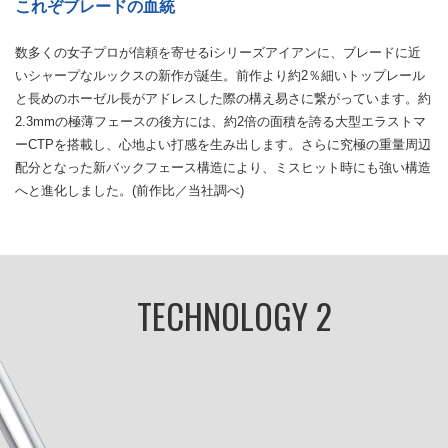
これぞブレードの血統
数多くの女子プロが信頼を寄せるiシリーズアイアンに、ブレードに近
いシャープなルックスの新作が誕生。前作より約2％細いトップレール
と長めのホーゼル長がアドレスした際の構え易さに繋がっています。約
2.3mmの極薄フェースの後方には、約2倍の面積を誇る大型エラストマ
ーCTPを搭載し、心地よい打感を生み出します。さらに究極の重量周辺
配分となった新バックフェース構造により、ミスヒット時にも強い構造
へと進化しました。(前作比／当社調べ)
TECHNOLOGY 2