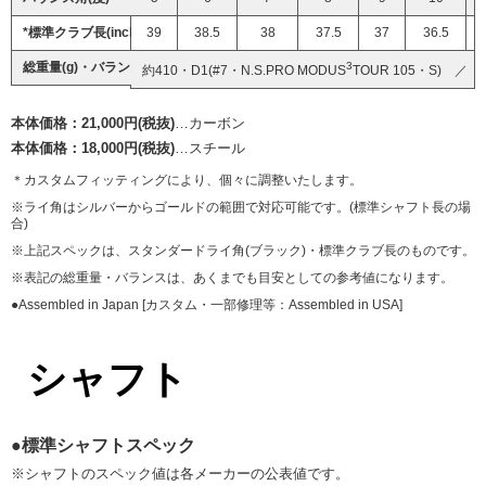
*標準クラブ長(inch)
39
38.5
38
37.5
37
36.5
総重量(g)・バランス
3
約410・D1(#7・N.S.PRO MODUS
TOUR 105・S) ／ 約
本体価格：21,000円(税抜)
…カーボン
本体価格：18,000円(税抜)
…スチール
＊カスタムフィッティングにより、個々に調整いたします。
※ライ角はシルバーからゴールドの範囲で対応可能です。(標準シャフト長の場
合)
※上記スペックは、スタンダードライ角(ブラック)・標準クラブ長のものです。
※表記の総重量・バランスは、あくまでも目安としての参考値になります。
●Assembled in Japan [カスタム・一部修理等：Assembled in USA]
シャフト
●標準シャフトスペック
※シャフトのスペック値は各メーカーの公表値です。