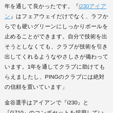
年を通して良かったです。『
i230アイア
Fitting
Event
フィッティング
試打・フィッティング
イベント情報
News
Rental Club
ン
』はフェアウェイだけでなく、ラフか
お知らせ
レンタルクラブサービス
Company
Recruit
会社概要
採用情報
らでも硬いグリーンにしっかりボールを
FAQ
Contact
よくあるご質問
お問い合わせ
止めることができます。自分で技術を出
直営店
そうとしなくても、クラブが技術を引き
会員システム
出してくれるようなやさしさが備わって
オンラインショップ
います。1年を通してクラブに助けても
PING.com〔グローバル〕
らえましたし、PINGのクラブには絶対
修理について
安全取り扱いマニュアル
模倣品に関する注意
の信頼を置いています」
プライバシーポリシー
利用規約
免責事項
Page Top
金谷選手はアイアンで『i230』と
『G710』のコンボセットを採用してい