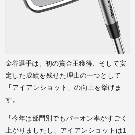
金谷選手は、初の賞金王獲得、そして安
定した成績を残せた理由の一つとして
「アイアンショット」の向上を挙げま
す。
Home
Feature
トップページ
特集
Products
Philosophies
製品情報
3つの哲学
「今年は部門別でもパーオン率がすごく
Catalog
Tour Pros
製品カタログ
ツアープロ情報
Archive
Concept Shop
上がりましたし、アイアンショットは1
過去製品アーカイブ
コンセプトショップ