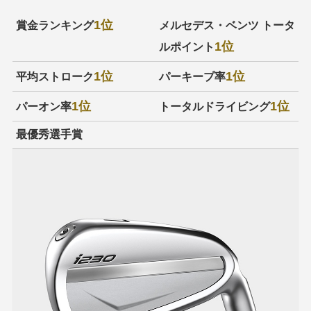
1位
賞金ランキング
メルセデス・ベンツ トータ
1位
ルポイント
1位
1位
平均ストローク
パーキープ率
1位
1位
パーオン率
トータルドライビング
最優秀選手賞