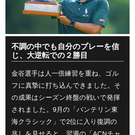
不調の中でも自分のプレーを信
じ、
大逆転での２勝目
金谷選手は人一倍練習を重ね、ゴル
フに真摯に打ち込んできました。そ
の成果はシーズン終盤の戦いで発揮
されました。9月の「バンテリン東
海クラシック」で2位に入り復調の
兆しを見せると、翌週の「ACNチャ