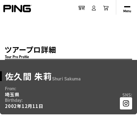
Menu
ツアープロ詳細
Tour Pro Profile
佐久間 朱莉
Shuri Sakuma
:
From
埼玉県
:
SNS
:
Birthday
2002年12月11日