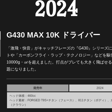
2024
G430 MAX 10K ドライバー
「激飛・快音」がキャッチフレーズの『G430』シリーズ
トや「カーボンフライ・ラップ・テクノロジー」などを駆
10000g・㎠を超えました。打点がブレても大きく飛ばせ
題になりました。
発売年
2024
ヘッド体積：460cc
ヘッド素材：FORGED T9S+チタン（フェース）、811チタン（ボディ）、
（クラウン）