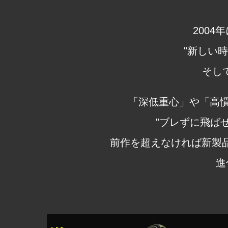
200
"新しい時
そし
「深低重心」や「高
"ブレずに飛ば
前作を超えなければ新製品
進