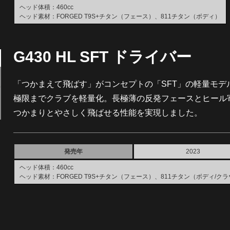
ヘッド体積：460cc
ヘッド素材：FORGED T9S+チタン（フェース）、811チタン（ボディ）
G430 HL SFT ドライバー
「つかまえて飛ばす」がコンセプトの「SFT」の軽量モ
極限までクラブを軽量化。長極薄の反発フェースとヒール
つかまりとやさしく飛ばせる性能を実現しました。
発売年
2023
ヘッド体積：460cc
ヘッド素材：FORGED T9S+チタン（フェース）、811チタン（ボディ/ク