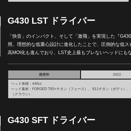
G430 LST ドライバー
「快音」のインパクト、そして「激飛」を実現した『G43
用。理想的な低重心設計に進化したことで、圧倒的な低ス
高MOI化も進んでおり、LST史上最もブレないヘッドにも
発売年
2022
ヘッド体積：440cc
ヘッド素材：FORGED T9S+チタン（フェース）、 811チタン（ボディ）
（クラウン）
G430 SFT ドライバー