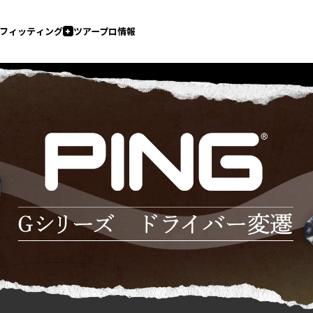
オンライン
直営店
会員システム
ショップ
報
フィッティングスタジオ（直営店）
認定フィッター在籍店
コンセプトショップ
G440 K
G440
G440 K HL
G440 HL
E 4（ドライバー）