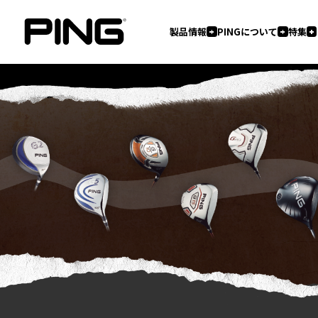
製品情報
PINGについて
特集
フィッティング
ツアープロ情報
3つの哲学
PINGジャーナル
フィッティングとは
ヒストリー
ツアー情報
私たちのこだわり
パターの誕生秘話
製品コラム
試打・フィッティングイベント情
フィッターブログ
お知らせ
イベント
製品情報一覧
PINGについて
特集
フィッティングTOP
ドライバー
ゆけゆけフィッティングキャラバン
フェアウェイウッド
ハイブリッド
アイアン
ウェッジ
パター
レディース
ジュニア
シャフト&グリップ
アクセサリー
アパレル
G L