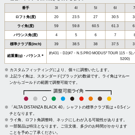
番手
3I
4I
5I
6I
7
ロフト角(度)
20
23.5
27
30.5
3
ライ角(度)
59
59.8
60.5
61.3
6
バウンス角(度)
4
5
6
7
標準クラブ長(inch)
39
38.5
38
37.5
3
3
約431・D2(#7・N.S.PRO MODUS
TOUR 115・S)
総重量(g)・バランス＊
S200)
※ カスタムフィッティングにより、個々に調整いたします。
※ 上記ライ角は、スタンダード(ブラック)の数値です。ライ角はマルー
ンからゴールドの範囲で調整可能です。
※ 「ALTA DISTANZA BLACK 40」シャフトの標準クラブ長は＋0.5イン
チとなります。
※ ライ角、ロフト角調整時、ネックにしわが入る可能性があります。
※ 一部製品は特注となります。ご注文後、多少のお時間がかかります
ことを予めご了承ください。