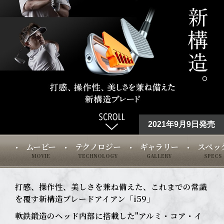
2021年9月9日発売
ムービー
テクノロジー
ギャラリー
スペッ
MOVIE
TECHNOLOGY
GALLERY
SPECS
打感、操作性、美しさを兼ね備えた、これまでの常識
を覆す新構造ブレードアイアン「i59」
軟鉄鍛造のヘッド内部に搭載した"アルミ・コア・イ