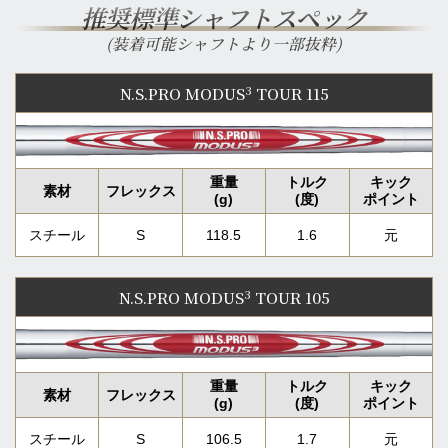
推奨標準シャフトスペック
(装着可能シャフトより一部抜粋)
3
N.S.PRO MODUS
TOUR 115
スチール
S
118.5
1.6
元
3
N.S.PRO MODUS
TOUR 105
スチール
S
106.5
1.7
元