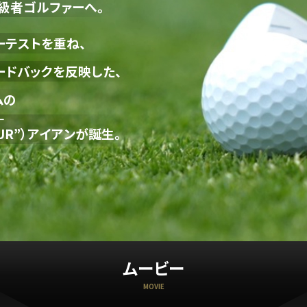
級者ゴルファーへ。
ーテストを重ね、
ードバックを反映した、
ムの
ー
UR
”）アイアンが誕生。
ムービー
MOVIE