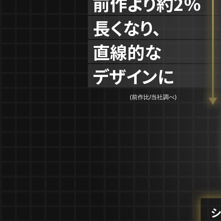
前作より約2%
長くなり、
直線的な
デザインに
(前作比/当社調べ)
シ