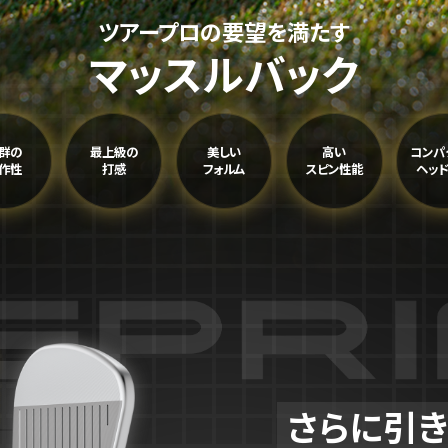
ツアープロの要望を満たす
マッスルバック
群の
最上級の
美しい
高い
コンパ
作性
打感
フォルム
スピ​​ン性能
ヘッ
さらに引き