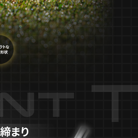
クトな
ド形状
締まり