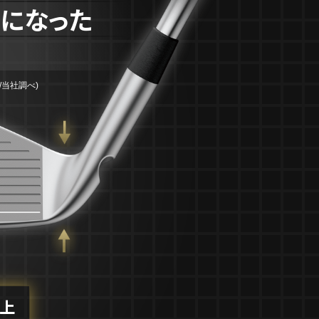
トになった
/当社調べ)
上