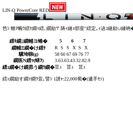
LIN-Q PowerCore RED
笆ｼ 蟾ｦ蜿ｳ繧ｹ繝ｯ繧､繝励〒陦ｨ縺ｮ邯壹″繧定｡ｨ遉ｺ縺励∪縺吶
5
6
7
繧ｷ繝｣繝輔ヨ蜷�
R
S
S
X
S
X
繝輔Ξ繝�け繧ｹ
驥埼㍼(g)
58
60
67
69
76
77
繝医Ν繧ｯ(蠎ｦ)
3.6
3.6
3.4
3.3
2.8
2.9
荳ｭ
荳ｭ
荳ｭ
繧ｭ繝�け繝昴う繝ｳ繝�
繧ｪ繝励す繝ｧ繝ｳ萓｡譬ｼ 1譛ｬ:22,000蜀�(遞手ｾｼ)