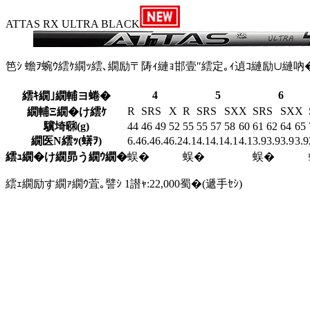
ATTAS RX ULTRA BLACK
笆ｼ 蟾ｦ蜿ｳ繧ｹ繝ｯ繧､繝励〒陦ｨ縺ｮ邯壹″繧定｡ｨ遉ｺ縺励∪縺吶
4
5
6
繧ｷ繝｣繝輔ヨ蜷�
R
SR
S
X
R
SR
S
SX
X
SR
S
SX
X
繝輔Ξ繝�け繧ｹ
驥埼㍼(g)
44
46
49
52
55
55
57
58
60
61
62
64
65
繝医Ν繧ｯ(蠎ｦ)
6.4
6.4
6.4
6.2
4.1
4.1
4.1
4.1
4.1
3.9
3.9
3.9
3.9
繧ｭ繝�け繝昴う繝ｳ繝�
蜈�
蜈�
蜈�
繧ｪ繝励す繝ｧ繝ｳ萓｡譬ｼ 1譛ｬ:22,000蜀�(遞手ｾｼ)