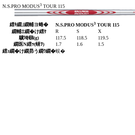
3
N.S.PRO MODUS
TOUR 115
3
繧ｷ繝｣繝輔ヨ蜷�
N.S.PRO MODUS
TOUR 115
R
S
X
繝輔Ξ繝�け繧ｹ
驥埼㍼(g)
117.5
118.5
119.5
繝医Ν繧ｯ(蠎ｦ)
1.7
1.6
1.5
繧ｭ繝�け繝昴う繝ｳ繝�
蜈�